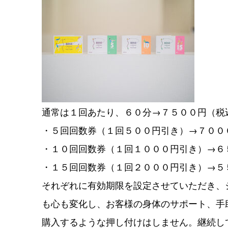
通常は１回あたり、６０分→７５００円（税
・５回回数券（１回５００円引き）→７００
・１０回回数券（１回１０００円引き）→６
・１５回回数券（１回２０００円引き）→５
それぞれに有効期限を設定させていただき、
も心も変化し、お客様の身体のサポート、手
購入するような押し付けはしません。継続し