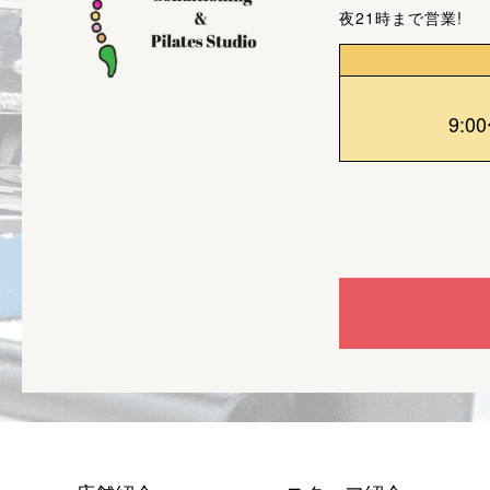
夜21時まで営業!
9:0