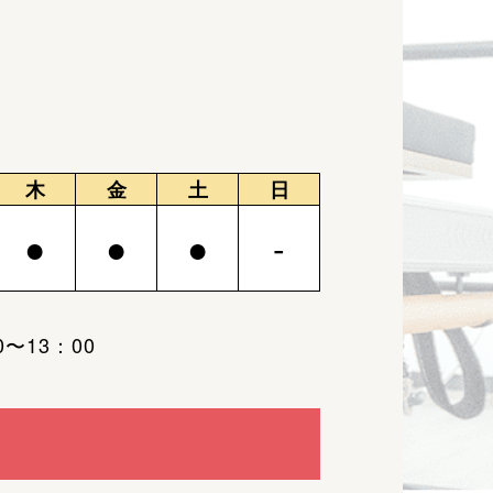
木
金
土
日
●
●
●
-
〜13：00