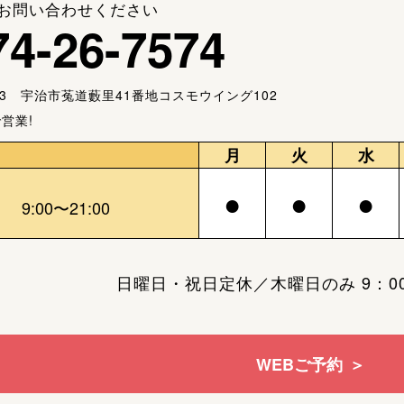
お問い合わせください
74-26-7574
013 宇治市菟道藪里41番地
コスモウイング102
営業!
月
火
水
●
●
●
9:00〜21:00
日曜日・祝日定休／
木曜日のみ 9：00
WEBご予約