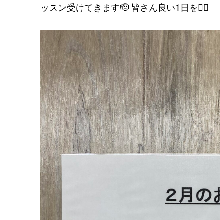
ッスン受けてきます🫡 皆さん良い1日を🙇‍♂️