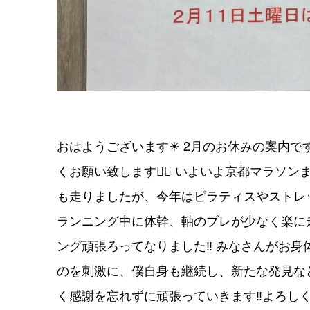
おはようございます☀ 2月のお休みの案内です‼
くお願い致します🙇‍♂️ いよいよ京都マラソ
も走りましたが、今年はピラティスやストレ
ランニング中に体幹、軸のブレが少なく楽に
ング頑張ろってなりました‼︎ みなさんがお
のを刺激に、僕自身も継続し、新たな発見な
く感謝を忘れずに頑張っていきます‼︎よろし